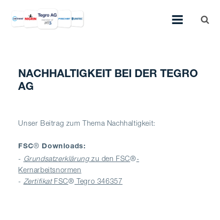
NACHHALTIGKEIT BEI DER TEGRO
AG
Unser Beitrag zum Thema Nachhaltigkeit:
®
FSC
Downloads:
-
Grundsatzerklärung
zu den FSC
®
-
Kernarbeitsnormen
-
Zertifikat
FSC
®
Tegro 346357